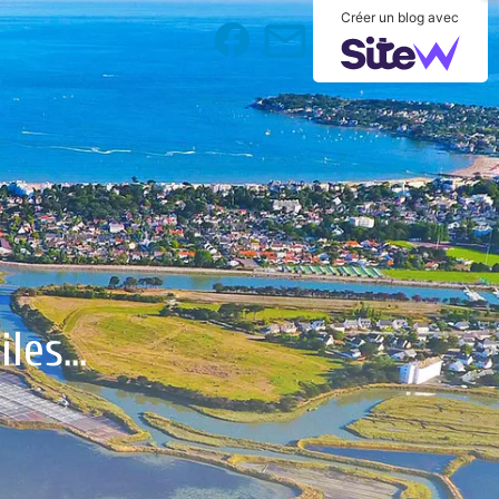
Créer un blog avec
mail_outline
es...