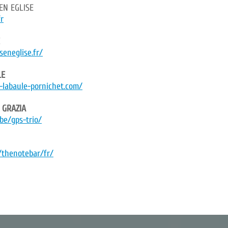
EN EGLISE
fr
eneglise.fr/
LE
-labaule-pornichet.com/
 GRAZIA
be/gps-trio/
r/thenotebar/fr/