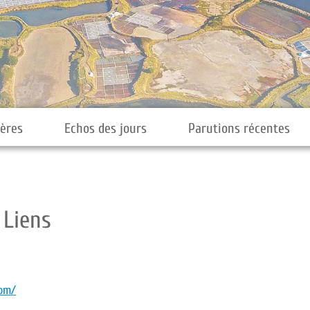
ières
Echos des jours
Parutions récentes
Liens
com/