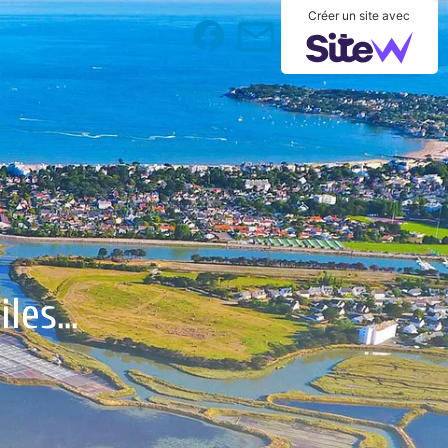
Créer un site avec
mail_outline
es...